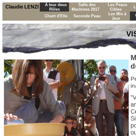
À tour deux
Salle des
Les Peaux
Claudie LENZI
L
Rôles
Machines 2017
Cibles
Les Mis à
Chant d'Elle
Seconde Peau
Jour
VI
M
d
Pe
i
"
a
C
Si
po
ou