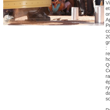
V
et
or
Ap
Pr
c
2
gr
:
r
h
Qu
C
r
é
r
d
so