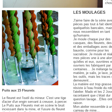
chos
LES MOULAGES
J'aime faire de la série av
pièces pas tout à fait iden
quelquefois bancales, mai
nous ressemblent en tant
qu'humains
Je moule chaque jour des
casques, des fleurets, des 
et des emballages avec de
bauxite, comme pour les
sacraliser. Je moule et réa
mes pièces une à une alor
qu'elles et eux, ouvrières e
ouvriers les fabriquent par
centaines… Je mélange la
matière, je salis, je lave, j
les outils, mais les traces
demeurent…
La matière est trop grasse.
résiste à l'eau froide du ro
Puits aux 15 Fleurets
l'atelier. Mado et les 2 Jo
racontaient que c'était dur
Le fleuret est l'outil du mineur. C'est une tige
question lavage…Elles ont
d'acier d'un engin servant à creuser, à percer.
raison.
Le Puits aux Fleurets met en scène le bruit
Mon atelier ressemble à u
incessant dans la mine, et l'usure du fleuret
carreau de mine…