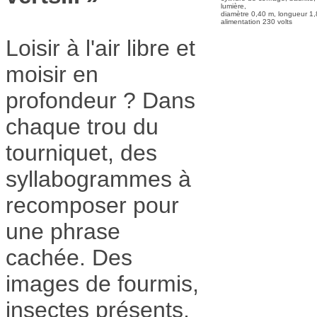
lumière,
diamètre 0,40 m, longueur 1,
alimentation 230 volts
Loisir à l'air libre et
moisir en
profondeur ? Dans
chaque trou du
tourniquet, des
syllabogrammes à
recomposer pour
une phrase
cachée. Des
images de fourmis,
insectes présents,