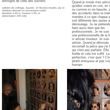
témoigne de celle des ouvriers.
Quand je moule mes pièc
qu'elles soient en cire, en
cylindre de coffrage, bauxite, 15 fleurets moulés, alu et
ou comme ici en bauxite, j
matières diverses et mouvement rotatif,
des accidents dans la mat
diamètre 0,40 m, hauteur 1,50, m
alimentation 230 volts
manière à ce que chaque 
soit différente des autres 
démoulage. Je ne prétend
faire aussi bien que les
professionnels. Je ne suis
une professionnelle de la b
ni artisan mouleur. Je suis
artiste. Quand je démoule,
reconnaît la pièce que j'ai f
qui n'est pas parfaite. Elle
lisible et cela me suffit. La
perfection, c'est quoi ? C'e
plutôt ennuyeux et pas vr
humain