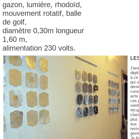
gazon, lumière, rhodoïd,
mouvement rotatif, balle
de golf,
diamètre 0,30m longueur
1,60 m,
alimentation 230 volts.
LE
J'er
dépli
à ce
qui 
denré
cons
acte
ces p
vient
récup
clas
plus
eux…
reviv
gest
Je l