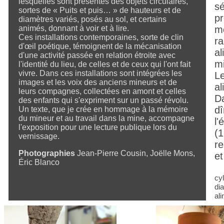
lesquelles sont présentés des objets circulaires,
sé
sortes de « Puits et puis… » de hauteurs et de
pr
diamètres variés, posés au sol, et certains
animés, donnant à voir et à lire.
me
Ces installations contemporaines, sorte de clin
ra
d'œil poétique, témoignent de la mécanisation
al
d'une activité passée en relation étroite avec
m
l'identité du lieu, de celles et de ceux qui l'ont fait
vivre. Dans ces installations sont intégrées les
Le
images et les voix des anciens mineurs et de
al
leurs compagnes, collectées en amont et celles
Da
des enfants qui s'expriment sur un passé révolu.
dî
Un texte, que je crée en hommage à la mémoire
du mineur et au travail dans la mine, accompagne
l'
l'exposition pour une lecture publique lors du
(1
vernissage.
re
Photographies
Jean-Pierre Cousin, Joëlle Mons,
et
Éric Blanco
cy
di
al