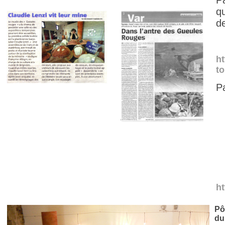
P
q
d
ht
to
P
ht
Pô
du