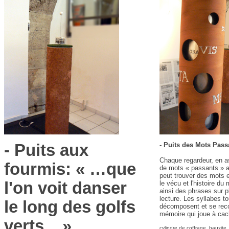
- Puits aux
- Puits des Mots Pass
Chaque regardeur, en a
fourmis: « …que
de mots « passants » a
peut trouver des mots e
l'on voit danser
le vécu et l'histoire du
ainsi des phrases sur p
lecture. Les syllabes t
le long des golfs
décomposent et se re
mémoire qui joue à cach
verts... »
cylindre de coffrage, bauxite,